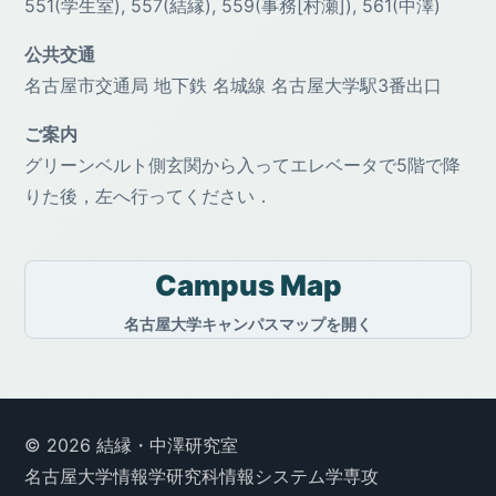
551(学生室), 557(結縁), 559(事務[村瀬]), 561(中澤)
公共交通
名古屋市交通局 地下鉄 名城線 名古屋大学駅3番出口
ご案内
グリーンベルト側玄関から入ってエレベータで5階で降
りた後，左へ行ってください．
Campus Map
名古屋大学キャンパスマップを開く
© 2026 結縁・中澤研究室
名古屋大学情報学研究科情報システム学専攻