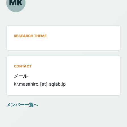
MK
RESEARCH THEME
CONTACT
メール
kr.masahiro [at] sqlab.jp
メンバー一覧へ