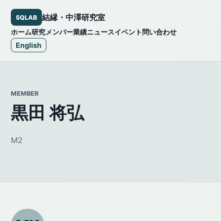
結縁・中澤研究室
SQLAB
ホーム
研究
メンバー
業績
ニュース
イベント
問い合わせ
English
MEMBER
黒田 将弘
M2