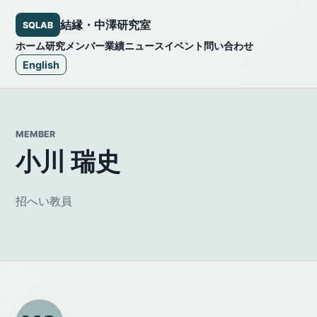
結縁・中澤研究室
SQLAB
ホーム
研究
メンバー
業績
ニュース
イベント
問い合わせ
English
MEMBER
小川 瑞史
招へい教員