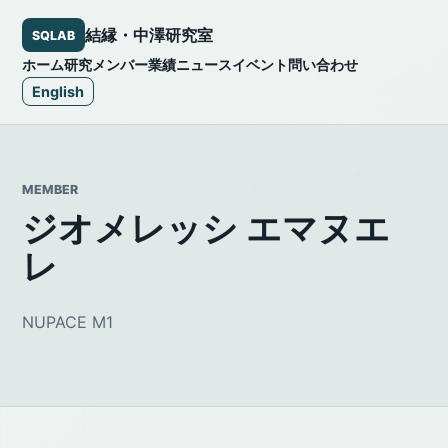
結縁・中澤研究室
SQLAB
ホーム
研究
メンバー
業績
ニュース
イベント
問い合わせ
English
MEMBER
ジオメレッシ エマヌエ
レ
NUPACE M1